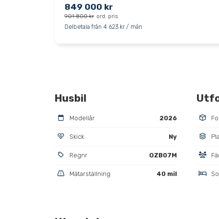
849 000 kr
901 800 kr
ord. pris
Delbetala från 4 623 kr / mån
Husbil
Utf
Modellår
2026
Fo
Skick
Ny
Pl
Regnr
OZB07M
Fä
Mätarställning
40 mil
So