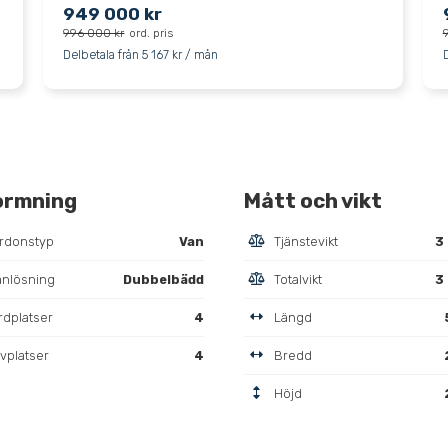
949 000 kr
996 000 kr
ord. pris
Delbetala från 5 167 kr / mån
ormning
Mått och vikt
rdonstyp
Van
Tjänstevikt
3
anlösning
Dubbelbädd
Totalvikt
3
rdplatser
4
Längd
vplatser
4
Bredd
Höjd