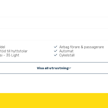
ldel
Airbag förare & passagerare
öd till hyttstolar
Automat
i - 35 Light
Cykelställ
Visa all utrustning