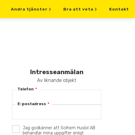
Andra tjänster
Bra att veta
Kontakt
Intresseanmälan
Av liknande objekt
Telefon
*
E-postadress
*
Jag godkänner att Solhem Husbil AB
behandlar mina uppgifter enligt