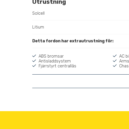
Utrustning
Solcell
Litium
Detta fordon har extrautrustning för:
ABS bromsar
AC bi
Antisladdsystem
Armst
Fjärrstyrt centrallås
Chass