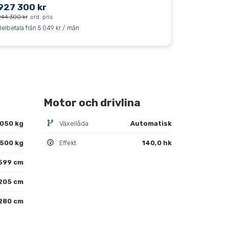
927 300 kr
944 300 kr
ord. pris
Delbetala från 5 049 kr / mån
Motor och drivlina
 050 kg
Växellåda
Automatisk
 500 kg
Effekt
140,0 hk
599 cm
205 cm
280 cm