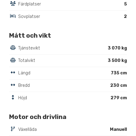
Färdplatser
5
Sovplatser
2
Mått och vikt
Tjänstevikt
3 070 kg
Totalvikt
3 500 kg
Längd
735 cm
Bredd
230 cm
Höjd
279 cm
Motor och drivlina
Växellåda
Manuell