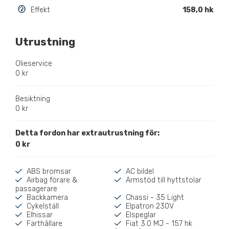
Effekt
158,0 hk
Utrustning
Olieservice
0 kr
Besiktning
0 kr
Detta fordon har extrautrustning för:
0 kr
ABS bromsar
AC bildel
Airbag förare &
Armstöd till hyttstolar
passagerare
Backkamera
Chassi - 35 Light
Cykelställ
Elpatron 230V
Elhissar
Elspeglar
Farthållare
Fiat 3.0 MJ - 157 hk