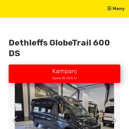
Meny
Dethleffs GlobeTrail 600
DS
Kampanj
Spara 35 000 kr