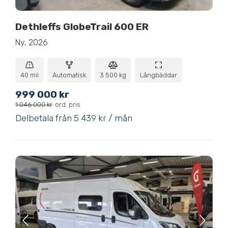
Dethleffs GlobeTrail 600 ER
Ny, 2026
40 mil
Automatisk
3 500 kg
Långbäddar
999 000 kr
1 046 000 kr
ord. pris
Delbetala från 5 439 kr / mån