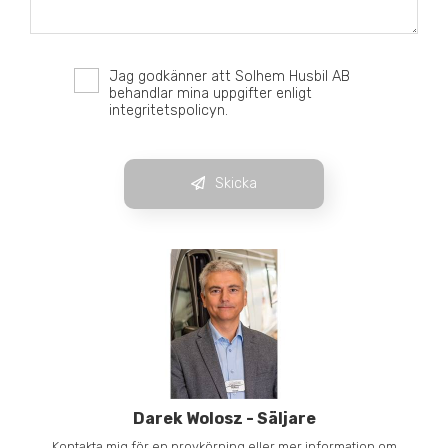
Jag godkänner att Solhem Husbil AB
behandlar mina uppgifter enligt
integritetspolicyn.
Skicka
Darek Wolosz
-
Säljare
Kontakta mig för en provkörning eller mer information om