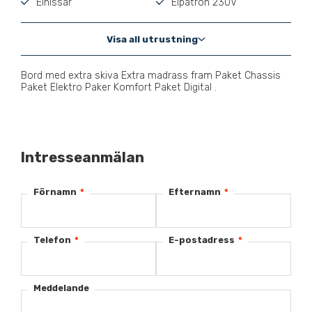
Elhissar
Elpatron 230V
Visa all utrustning
Bord med extra skiva Extra madrass fram Paket Chassis
Paket Elektro Paker Komfort Paket Digital .
Intresseanmälan
Förnamn
*
Efternamn
*
Telefon
*
E-postadress
*
Meddelande