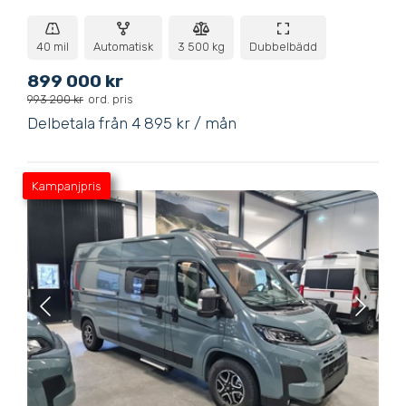
40 mil
Automatisk
3 500 kg
Dubbelbädd
899 000 kr
993 200 kr
ord. pris
Delbetala från 4 895 kr / mån
Kampanjpris