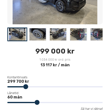
999 000 kr
1 034 000 kr
ord. pris
13 117 kr / mån
Kontantinsats
299 700 kr
Lånetid
60 mån
Så har vi räknat