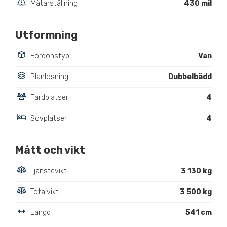
Mätarställning
430 mil
Utformning
Fordonstyp
Van
Planlösning
Dubbelbädd
Färdplatser
4
Sovplatser
4
Mått och vikt
Tjänstevikt
3 130 kg
Totalvikt
3 500 kg
Längd
541 cm