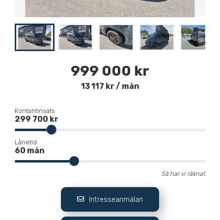
999 000 kr
13 117 kr / mån
Kontantinsats
299 700 kr
Lånetid
60 mån
Så har vi räknat
Intresseanmälan