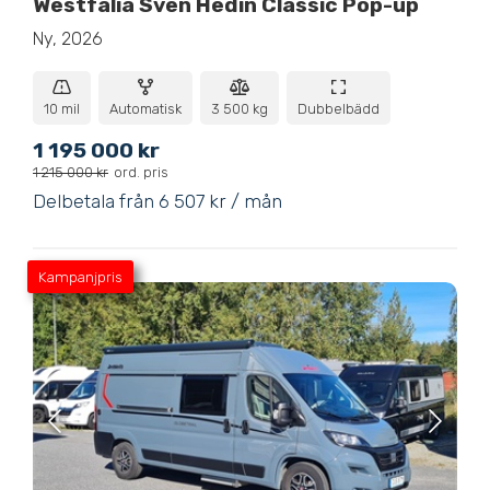
Westfalia Sven Hedin Classic Pop-up
Ny, 2026
10 mil
Automatisk
3 500 kg
Dubbelbädd
1 195 000 kr
1 215 000 kr
ord. pris
Delbetala från 6 507 kr / mån
Kampanjpris