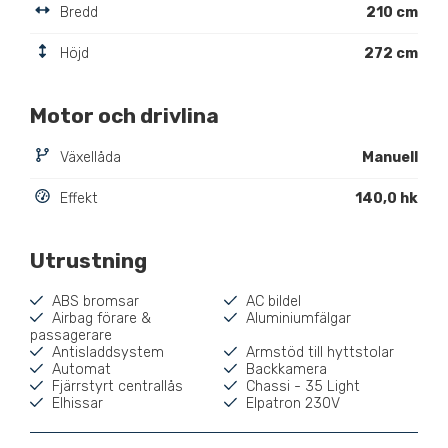
Bredd
210 cm
Höjd
272 cm
Motor och drivlina
Växellåda
Manuell
Effekt
140,0 hk
Utrustning
ABS bromsar
AC bildel
Airbag förare &
Aluminiumfälgar
passagerare
Antisladdsystem
Armstöd till hyttstolar
Automat
Backkamera
Fjärrstyrt centrallås
Chassi - 35 Light
Elhissar
Elpatron 230V